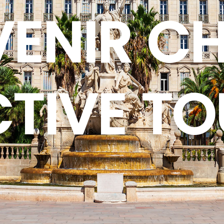
ENIR C
TIVE T