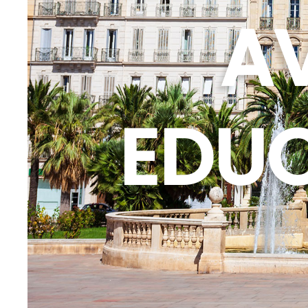
AV
EDUC