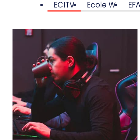
ECITV
Ecole W
EF