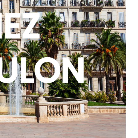
HEZ
OULON